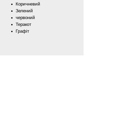
Коричневий
Зелений
червоний
Теракот
Графіт
Розміри:
90мм - 95 грн шт.
130мм - 120 грн шт.
Для отримання спеціальних
знижок зв'яжіться з нами по
телефону
Наш Адреса