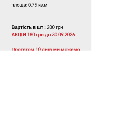
площа: 0.75 кв.м.
Вартість в шт :
̶̶2̶0̶0̶ ̶г̶р̶н̶
АКЦІЯ 180 грн до 30.09.2026
Протягом 10 днів ми можемо
виготовити будь-який
розмір довжини на ваш
вибір.
Для отримання спеціальних
знижок зв'яжіться з нами по
телефону
Наш Адреса
Київська область, місто Київ, Велика
Окружна, 15