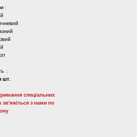
и :
ий
ичневий
воний
овий
ий
фіт
ть :
н шт.
тримання спеціальних
 зв'яжіться з нами по
ону