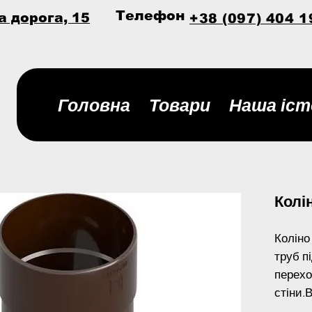
Телефон
а дорога, 15
+38 (097) 404 1
Головна
Товари
Наша іст
Колін
Коліно
труб п
перехо
стіни.