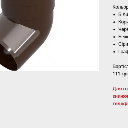
Кольор
Біл
Кор
Чер
Беж
Сір
Гра
Вартіс
111 гр
Для о
знижок
телеф