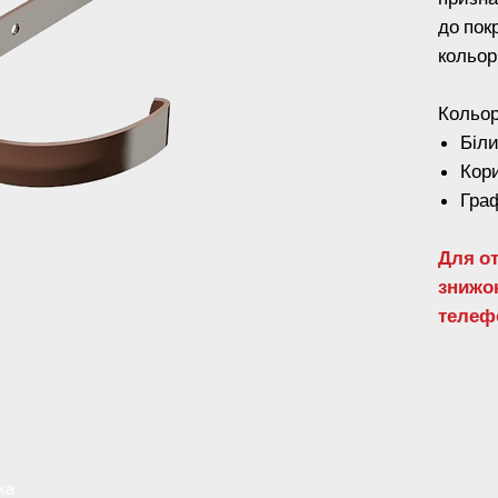
до покр
кольор
Кольор
Біли
Кори
Граф
Для о
знижок
телеф
ка