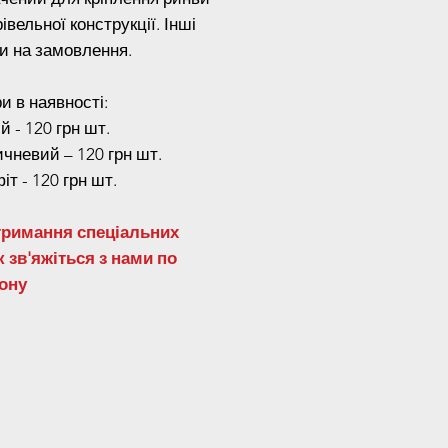
івельної конструкції. Інші
и на замовлення.
и в наявності:
й - 120 грн шт.
чневий – 120 грн шт.
іт - 120 грн шт.
тримання спеціальних
 зв'яжіться з нами по
ону