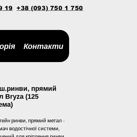
9 19
+38 (093) 750 1 750
орія
Контакти
ш.ринви, прямий
л Bryza (125
ема)
ейн ринви, прямий метал -
мач водостічної системи,
чений для кріплення ринви