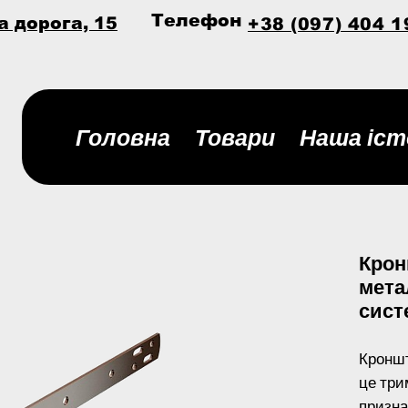
Телефон
а дорога, 15
+38 (097) 404 1
Головна
Товари
Наша іст
Крон
мета
сист
Кроншт
це три
призна