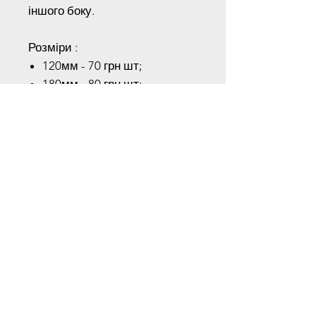
іншого боку.
Розміри :
120мм - 70 грн шт;
180мм - 80 грн шт;
250мм - 90 грн шт;
Для отримання спеціальних
знижок зв'яжіться з нами по
телефону
Наш Адреса
Київська область, місто Київ, Велика
Окружна, 15
Телефон:
+38 (097) 404 19 19
+38 (093) 750 1 750
Години роботи
ПН–НД: 08:00–17:00