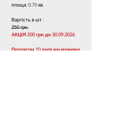
площа: 0.70 кв.
Вартість в шт :
̶2̶5̶0̶ ̶г̶р̶н̶
АКЦІЯ 200 грн до 30.09.2026
Протягом 10 днів ми можемо
виготовити будь-який
розмір довжини на ваш
вибір.
Для отримання спеціальних
знижок зв'яжіться з нами по
телефону
Наш Адреса
Київська область, місто Київ, Велика
Окружна, 15