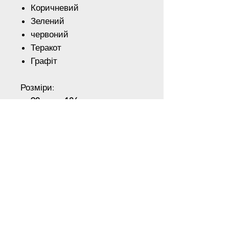
Коричневий
Зелений
червоний
Теракот
Графіт
Розміри:
90мм - 186 грн шт.
130мм - 227 грн шт.
Для отримання спеціальних
знижок зв'яжіться з нами по
телефону
Наш Адреса
Київська область, місто Київ, Велика