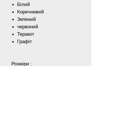
Білий
Коричневий
Зелений
червоний
Теракот
Графіт
Розміри :
75мм - 177 грн шт.
100мм - 198грн шт.
Для отримання спеціальних
знижок зв'яжіться з нами по
телефону