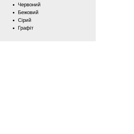
Червоний
Бежовий
Сірий
Графіт
Вартість :
206 грн шт.
Для отримання спеціальних
знижок зв'яжіться з нами по
телефону
Наш Адреса
Київська область, місто Київ, Велика
Окружна, 15
Телефон:
+38 (097) 404 19 19
+38 (093) 750 1 750