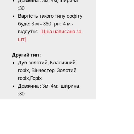
Довжина : 3м; 4м; ширина
:30
Вартість такого типу софіту
буде: 3 м - 380 грн; 4 м -
відсутнє
[Ціна написано за
шт]
Другий тип :
Дуб золотий, Класичний
горіх, Вінчестер, Золотий
горіх,Горіх
Довжина : 3м; 4м; ширина
:30
Вартість такого типу софіту
буде: 3 м - 470 грн; 4 м
- відсутнє
[Ціна написано
за шт]