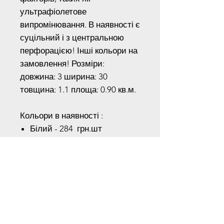
ультрафіолетове
випромінювання. В наявності є
суцільний і з центральною
перфорацією! Інші кольори на
замовлення! Розміри:
довжина: 3 ширина: 30
товщина: 1.1 площа: 0.90 кв.м.
Кольори в наявності :
Білий - 284 грн.шт
Коричневий – 284 грн.шт
Графітовий - 284 грн.шт
Золотий дуб - 400 грн.шт
Для отримання спеціальних
знижок зв'яжіться з нами по