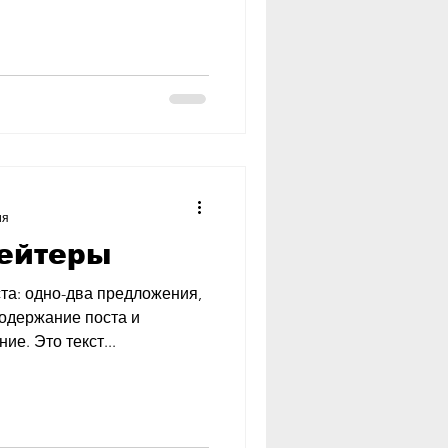
ия
кейтеры
та: одно-два предложения,
содержание поста и
е. Это текст...