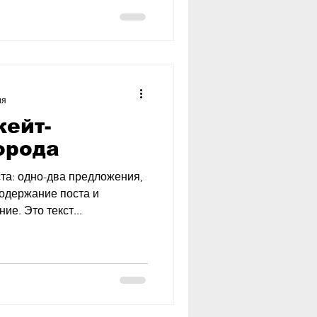
ия
кейт-
орода
та: одно-два предложения,
содержание поста и
е. Это текст...