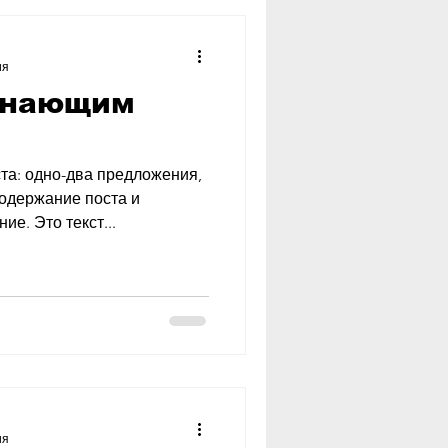
ия
инающим
та: одно-два предложения,
содержание поста и
е. Это текст...
ия