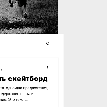
ия
ть скейтборд
та: одно-два предложения,
содержание поста и
е. Это текст...