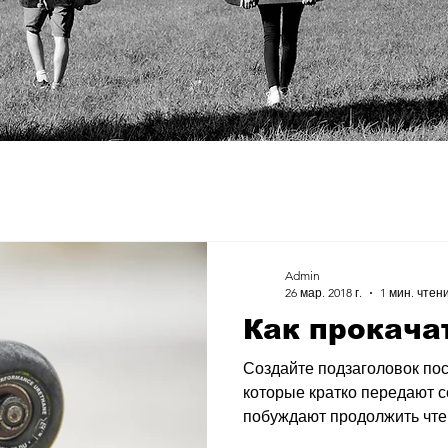
Admin
26 мар. 2018 г.
1 мин. чтен
Как прокача
Создайте подзаголовок пос
которые кратко передают 
побуждают продолжить чтени