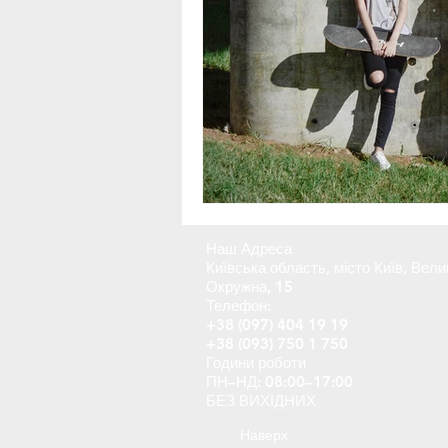
Наш Адреса
Київська область, місто Київ, Вели
Окружна, 15
Телефон:
+38 (097) 404 19 19
+38 (093) 750 1 750
Години роботи
ПН–НД: 08:00–17:00
БЕЗ ВИХІДНИХ
Наверх